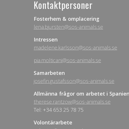
Kontaktpersoner
Fosterhem & omplacering
lena.bjursten@sos-animals.se
Intressen
madelene.karlsson@sos-animals.se
pia.molticani@sos-animals.se
Samarbeten
josefin.gustafsson@sos-animals.se
Allmänna frågor om arbetet i Spanie
therese.rantzow@sos-animals.se
Tel: +34 653 25 78 75
Volontärarbete