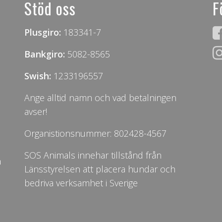
Stöd oss
F
Plusgiro:
183341-7
Bankgiro:
5082-8565
Swish:
1233196557
Ange alltid namn och vad betalningen
avser!
Organistionsnummer: 802428-4567
SOS Animals innehar tillstånd från
n
Länsstyrelsen att placera hundar och
bedriva verksamhet i Sverige