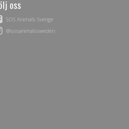
ölj oss
SOS Animals Sverige
@sosanimalssweden