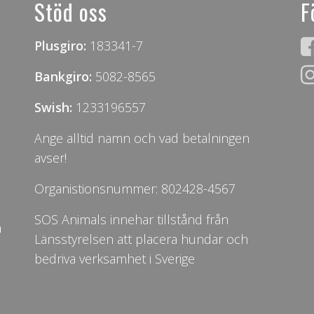
Stöd oss
F
Plusgiro:
183341-7
Bankgiro:
5082-8565
Swish:
1233196557
Ange alltid namn och vad betalningen
avser!
Organistionsnummer: 802428-4567
SOS Animals innehar tillstånd från
n
Länsstyrelsen att placera hundar och
bedriva verksamhet i Sverige