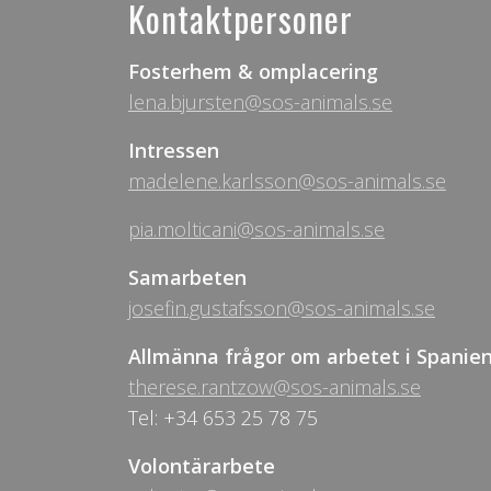
Kontaktpersoner
Fosterhem & omplacering
lena.bjursten@sos-animals.se
Intressen
madelene.karlsson@sos-animals.se
pia.molticani@sos-animals.se
Samarbeten
josefin.gustafsson@sos-animals.se
Allmänna frågor om arbetet i Spanie
therese.rantzow@sos-animals.se
Tel: +34 653 25 78 75
Volontärarbete