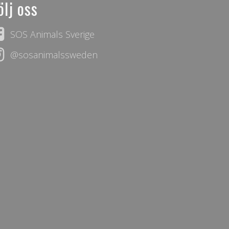
ölj oss
SOS Animals Sverige
@sosanimalssweden