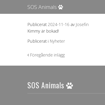
SOS Animals
Publicerat
2024-11-16
av
Josefin
Kimmy är bokad!
Publicerat i
Nyheter
Inläggsnavigering
Föregående inlägg
SOS Animals