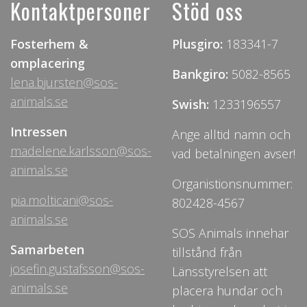
Kontaktpersoner
Stöd oss
Fosterhem &
Plusgiro:
183341-7
omplacering
Bankgiro:
5082-8565
lena.bjursten@sos-
animals.se
Swish:
1233196557
Intressen
Ange alltid namn och
madelene.karlsson@sos-
vad betalningen avser!
animals.se
Organistionsnummer:
pia.molticani@sos-
802428-4567
animals.se
SOS Animals innehar
Samarbeten
tillstånd från
josefin.gustafsson@sos-
Länsstyrelsen att
animals.se
placera hundar och