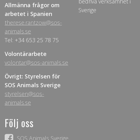
bedriva verksamhet i
Allmänna frågor om
Sverige
arbetet i Spanien
therese.rantzow@sos-
animals.se
Tel: +34 653 25 78 75
Volontärarbete
volontar@sos-animals.se
Övrigt: Styrelsen för
SOS Animals Sverige
styrelsen@sos-
animals.se
Följ oss
SOS Animals Sverige