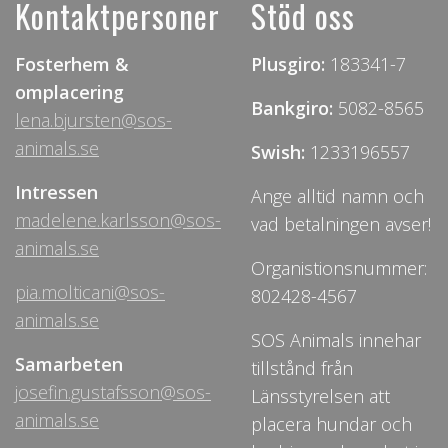
Kontaktpersoner
Stöd oss
Fosterhem &
Plusgiro:
183341-7
omplacering
Bankgiro:
5082-8565
lena.bjursten@sos-
animals.se
Swish:
1233196557
Intressen
Ange alltid namn och
madelene.karlsson@sos-
vad betalningen avser!
animals.se
Organistionsnummer:
pia.molticani@sos-
802428-4567
animals.se
SOS Animals innehar
Samarbeten
tillstånd från
josefin.gustafsson@sos-
Länsstyrelsen att
animals.se
placera hundar och