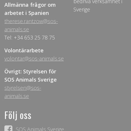
bedriva verksamhet i
Allmänna frågor om
Sverige
arbetet i Spanien
therese.rantzow@sos-
animals.se
Tel: +34 653 25 78 75
Volontärarbete
volontar@sos-animals.se
Övrigt: Styrelsen för
SOS Animals Sverige
styrelsen@sos-
animals.se
Följ oss
SOS Animals Sverige