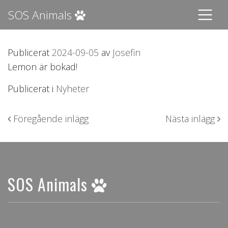
SOS Animals
Publicerat
2024-09-05
av
Josefin
Lemon är bokad!
Publicerat i
Nyheter
Inläggsnavigering
Föregående inlägg
Nästa inlägg
SOS Animals