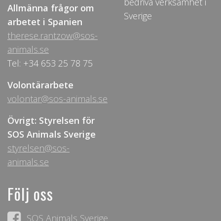
bedriva verksamhet i
Allmänna frågor om
Sverige
arbetet i Spanien
therese.rantzow@sos-
animals.se
Tel: +34 653 25 78 75
Volontärarbete
volontar@sos-animals.se
Övrigt: Styrelsen för
SOS Animals Sverige
styrelsen@sos-
animals.se
Följ oss
SOS Animals Sverige