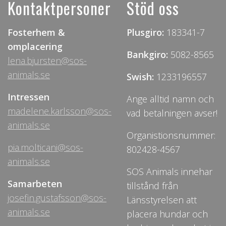
Kontaktpersoner
Stöd oss
Fosterhem &
Plusgiro:
183341-7
omplacering
Bankgiro:
5082-8565
lena.bjursten@sos-
animals.se
Swish:
1233196557
Intressen
Ange alltid namn och
madelene.karlsson@sos-
vad betalningen avser!
animals.se
Organistionsnummer:
pia.molticani@sos-
802428-4567
animals.se
SOS Animals innehar
Samarbeten
tillstånd från
josefin.gustafsson@sos-
Länsstyrelsen att
animals.se
placera hundar och