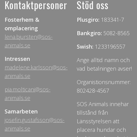
Kontaktpersoner
Stöd oss
Fosterhem &
Plusgiro:
183341-7
omplacering
Bankgiro:
5082-8565
lena.bjursten@sos-
animals.se
Swish:
1233196557
Intressen
Ange alltid namn och
madelene.karlsson@sos-
vad betalningen avser!
animals.se
Organistionsnummer:
pia.molticani@sos-
802428-4567
animals.se
SOS Animals innehar
Samarbeten
tillstånd från
josefin.gustafsson@sos-
Länsstyrelsen att
animals.se
placera hundar och