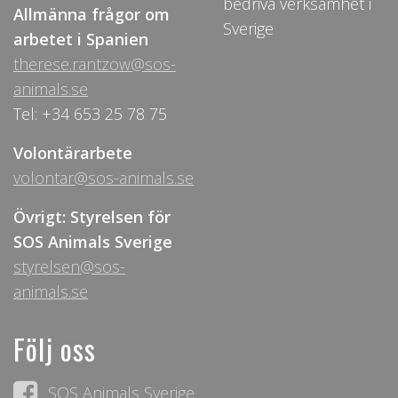
bedriva verksamhet i
Allmänna frågor om
Sverige
arbetet i Spanien
therese.rantzow@sos-
animals.se
Tel: +34 653 25 78 75
Volontärarbete
volontar@sos-animals.se
Övrigt: Styrelsen för
SOS Animals Sverige
styrelsen@sos-
animals.se
Följ oss
SOS Animals Sverige