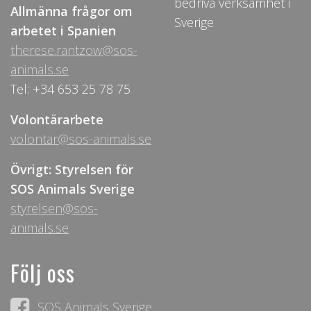
bedriva verksamhet i
Allmänna frågor om
Sverige
arbetet i Spanien
therese.rantzow@sos-
animals.se
Tel: +34 653 25 78 75
Volontärarbete
volontar@sos-animals.se
Övrigt: Styrelsen för
SOS Animals Sverige
styrelsen@sos-
animals.se
Följ oss
SOS Animals Sverige