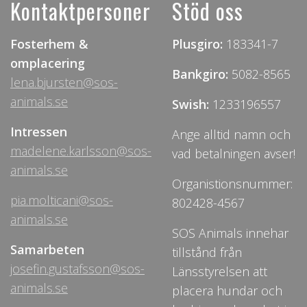
Kontaktpersoner
Stöd oss
Fosterhem &
Plusgiro:
183341-7
omplacering
Bankgiro:
5082-8565
lena.bjursten@sos-
animals.se
Swish:
1233196557
Intressen
Ange alltid namn och
madelene.karlsson@sos-
vad betalningen avser!
animals.se
Organistionsnummer:
pia.molticani@sos-
802428-4567
animals.se
SOS Animals innehar
Samarbeten
tillstånd från
josefin.gustafsson@sos-
Länsstyrelsen att
animals.se
placera hundar och