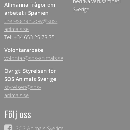
bedriva verksamhet i
Allmänna frågor om
Sverige
arbetet i Spanien
therese.rantzow@sos-
animals.se
Tel: +34 653 25 78 75
Volontärarbete
volontar@sos-animals.se
Övrigt: Styrelsen för
SOS Animals Sverige
styrelsen@sos-
animals.se
Följ oss
SOS Animals Sverige