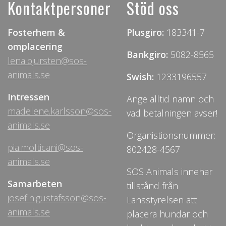
Kontaktpersoner
Stöd oss
Fosterhem &
Plusgiro:
183341-7
omplacering
Bankgiro:
5082-8565
lena.bjursten@sos-
animals.se
Swish:
1233196557
Intressen
Ange alltid namn och
madelene.karlsson@sos-
vad betalningen avser!
animals.se
Organistionsnummer:
pia.molticani@sos-
802428-4567
animals.se
SOS Animals innehar
Samarbeten
tillstånd från
josefin.gustafsson@sos-
Länsstyrelsen att
animals.se
placera hundar och