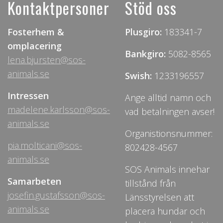
Kontaktpersoner
Stöd oss
Fosterhem &
Plusgiro:
183341-7
omplacering
Bankgiro:
5082-8565
lena.bjursten@sos-
animals.se
Swish:
1233196557
Intressen
Ange alltid namn och
madelene.karlsson@sos-
vad betalningen avser!
animals.se
Organistionsnummer:
pia.molticani@sos-
802428-4567
animals.se
SOS Animals innehar
Samarbeten
tillstånd från
josefin.gustafsson@sos-
Länsstyrelsen att
animals.se
placera hundar och