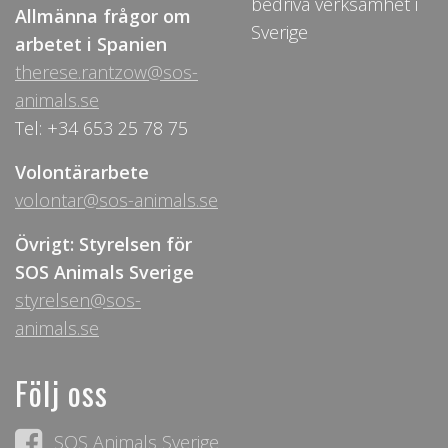
bedriva verksamhet i
Allmänna frågor om
Sverige
arbetet i Spanien
therese.rantzow@sos-
animals.se
Tel: +34 653 25 78 75
Volontärarbete
volontar@sos-animals.se
Övrigt: Styrelsen för
SOS Animals Sverige
styrelsen@sos-
animals.se
Följ oss
SOS Animals Sverige