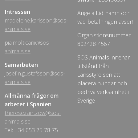
Intressen
Ange alltid namn och
madelene.karlsson@sos-
vad betalningen avser!
animals.se
Organistionsnummer:
pia.molticani@sos-
802428-4567
animals.se
SOS Animals innehar
Samarbeten
tillstånd från
josefin.gustafsson@sos-
Länsstyrelsen att
animals.se
placera hundar och
bedriva verksamhet i
Allmänna frågor om
Sverige
arbetet i Spanien
therese.rantzow@sos-
animals.se
Tel: +34 653 25 78 75