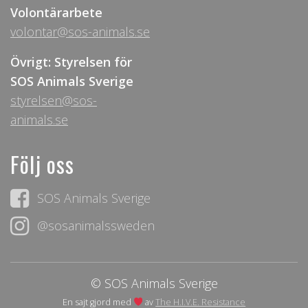
Volontärarbete
volontar@sos-animals.se
Övrigt: Styrelsen för
SOS Animals Sverige
styrelsen@sos-
animals.se
Följ oss
SOS Animals Sverige
@sosanimalssweden
© SOS Animals Sverige
En sajt gjord med
av
The H.I.V.E. Resistance