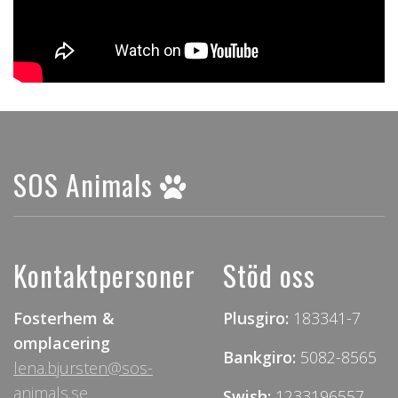
SOS Animals
Kontaktpersoner
Stöd oss
Fosterhem &
Plusgiro:
183341-7
omplacering
Bankgiro:
5082-8565
lena.bjursten@sos-
animals.se
Swish:
1233196557