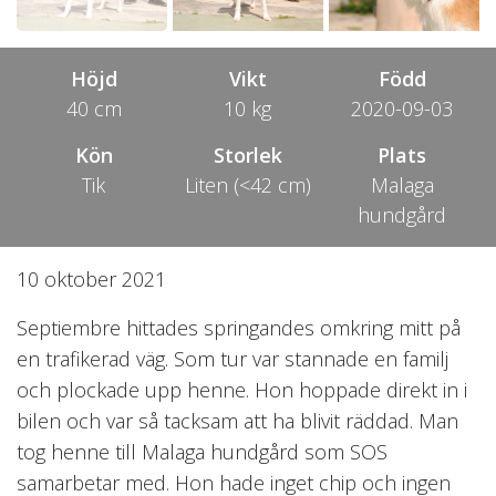
Höjd
Vikt
Född
40 cm
10 kg
2020-09-03
Kön
Storlek
Plats
Tik
Liten (<42 cm)
Malaga
hundgård
10 oktober 2021
Septiembre hittades springandes omkring mitt på
en trafikerad väg. Som tur var stannade en familj
och plockade upp henne. Hon hoppade direkt in i
bilen och var så tacksam att ha blivit räddad. Man
tog henne till Malaga hundgård som SOS
samarbetar med. Hon hade inget chip och ingen