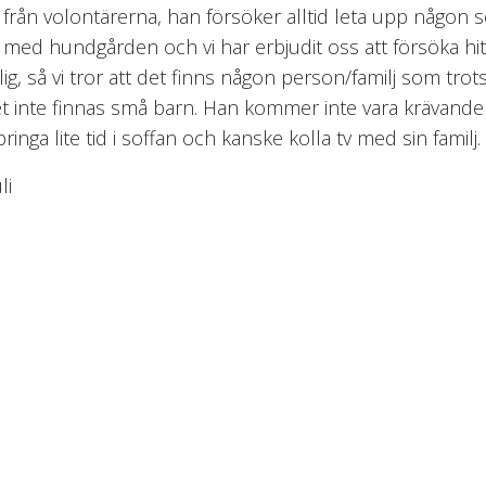
id från volontärerna, han försöker alltid leta upp någon 
l med hundgården och vi har erbjudit oss att försöka hit
lig, så vi tror att det finns någon person/familj som tro
et inte finnas små barn. Han kommer inte vara krävand
nga lite tid i soffan och kanske kolla tv med sin familj.
li