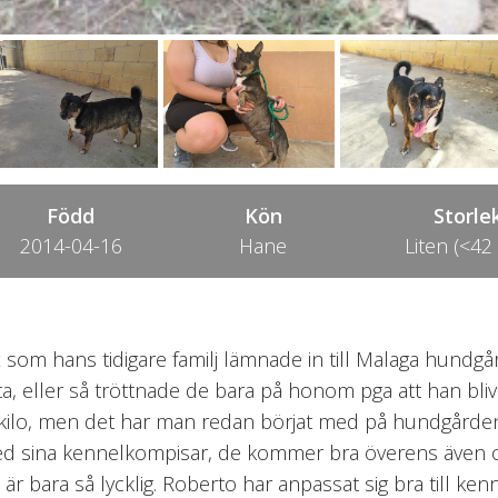
Född
Kön
Storle
2014-04-16
Hane
Liten (<42
 som hans tidigare familj lämnade in till Malaga hundgård
, eller så tröttnade de bara på honom pga att han blivit
t kilo, men det har man redan börjat med på hundgården
med sina kennelkompisar, de kommer bra överens även
och är bara så lycklig. Roberto har anpassat sig bra till k