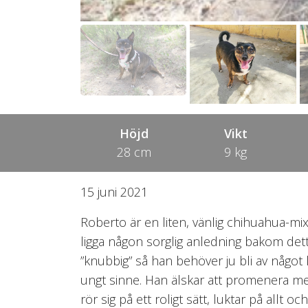
Höjd
Vikt
28 cm
9 kg
15 juni 2021
Roberto är en liten, vänlig chihuahua-mix
ligga någon sorglig anledning bakom detta
”knubbig” så han behöver ju bli av någo
ungt sinne. Han älskar att promenera 
rör sig på ett roligt sätt, luktar på allt 