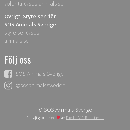
volontar@sos-animals.se
Övrigt: Styrelsen för
SOS Animals Sverige
styrelsen@sos-
animals.se
Följ oss
SOS Animals Sverige
@sosanimalssweden
© SOS Animals Sverige
En sajt gjord med
av
The H.I.V.E. Resistance