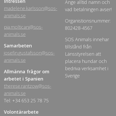
Intressen
Ange alltid namn och
madelene.karlsson@sos-
vad betalningen avser!
animals.se
Organistionsnummer:
pia.molticani@sos-
802428-4567
animals.se
SOS Animals innehar
Samarbeten
tillstånd från
josefin.gustafsson@sos-
Länsstyrelsen att
animals.se
placera hundar och
bedriva verksamhet i
Allmänna frågor om
Sverige
arbetet i Spanien
therese.rantzow@sos-
animals.se
Tel: +34 653 25 78 75
Volontärarbete