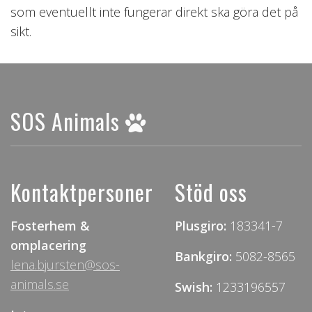
som eventuellt inte fungerar direkt ska göra det på
sikt.
SOS Animals
Kontaktpersoner
Stöd oss
Fosterhem &
Plusgiro:
183341-7
omplacering
Bankgiro:
5082-8565
lena.bjursten@sos-
animals.se
Swish:
1233196557