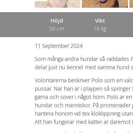
Höjd
Vikt
50 cm
16 kg
11 September 2024
Som många andra hundar så räddades Pol
delar just nu kennel med samma hund som
Volontärerna beskriver Polo som en väld
pussar. När han är i playpen så springer
gärna och sover i något hörn. Polo är en m
hundar och människor. På promenader går
hantera honom vid tex kloklippning utan
Att han fungerar med katter är däremot inge