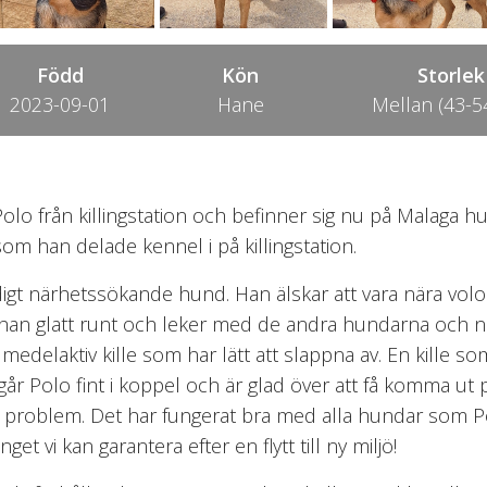
Född
Kön
Storlek
2023-09-01
Hane
Mellan (43-5
o från killingstation och befinner sig nu på Malaga 
 han delade kennel i på killingstation.
igt närhetssökande hund. Han älskar att vara nära vol
 han glatt runt och leker med de andra hundarna och när
edelaktiv kille som har lätt att slappna av. En kille som 
 Polo fint i koppel och är glad över att få komma ut
 problem. Det har fungerat bra med alla hundar som Pol
t vi kan garantera efter en flytt till ny miljö!