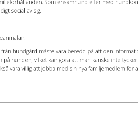
a familjeförhållanden. Som ensamhund eller med hundkompi
digt social av sig.
sseanmälan:
d från hundgård måste vara beredd på att den informati
n på hunden, vilket kan göra att man kanske inte tycker
å vara villig att jobba med sin nya familjemedlem för at