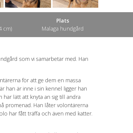
Plats
4 cm)
Malaga hundgård
hundgård som vi samarbetar med. Han
ontärerna för att ge dem en massa
 han är inne i sin kennel ligger han
har lätt att knyta an sig till andra
 på promenad. Han låter volontärerna
o har fått träffa och även med katter.