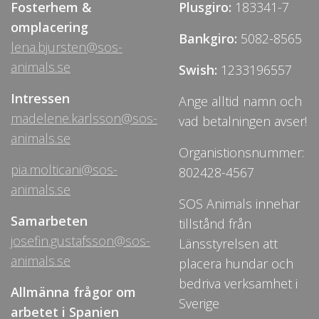
Fosterhem &
Plusgiro:
183341-7
omplacering
Bankgiro:
5082-8565
lena.bjursten@sos-
animals.se
Swish:
1233196557
Intressen
Ange alltid namn och
madelene.karlsson@sos-
vad betalningen avser!
animals.se
Organistionsnummer:
pia.molticani@sos-
802428-4567
animals.se
SOS Animals innehar
Samarbeten
tillstånd från
josefin.gustafsson@sos-
Länsstyrelsen att
animals.se
placera hundar och
bedriva verksamhet i
Allmänna frågor om
Sverige
arbetet i Spanien