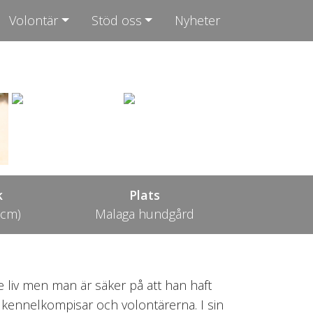
Volontär
Stöd oss
Nyheter
k
Plats
 cm)
Malaga hundgård
 liv men man är säker på att han haft
a kennelkompisar och volontärerna. I sin