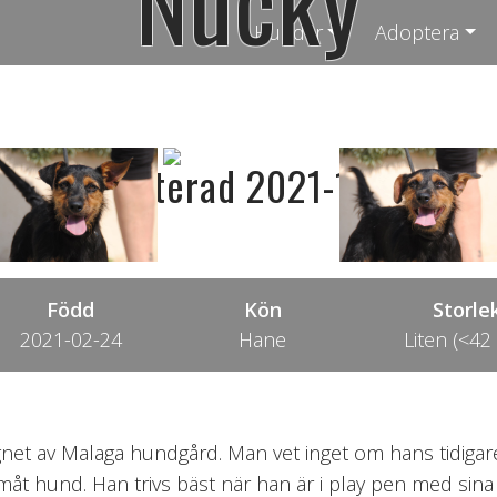
Nucky
Hundar
Adoptera
Adopterad 2021-12-03
Född
Kön
Storle
2021-02-24
Hane
Liten (<42
et av Malaga hundgård. Man vet inget om hans tidigare
måt hund. Han trivs bäst när han är i play pen med sin