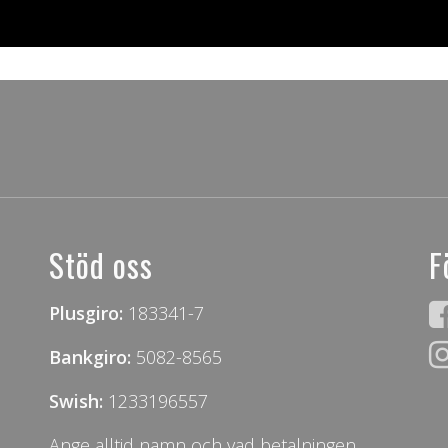
Stöd oss
F
Plusgiro:
183341-7
Bankgiro:
5082-8565
Swish:
1233196557
Ange alltid namn och vad betalningen