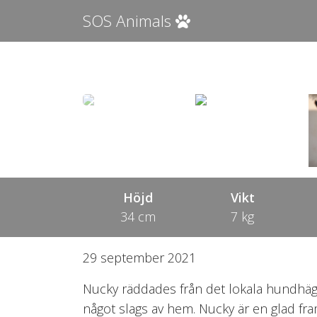
SOS Animals
Höjd
Vikt
34 cm
7 kg
29 september 2021
Nucky räddades från det lokala hundhägn
något slags av hem. Nucky är en glad fra