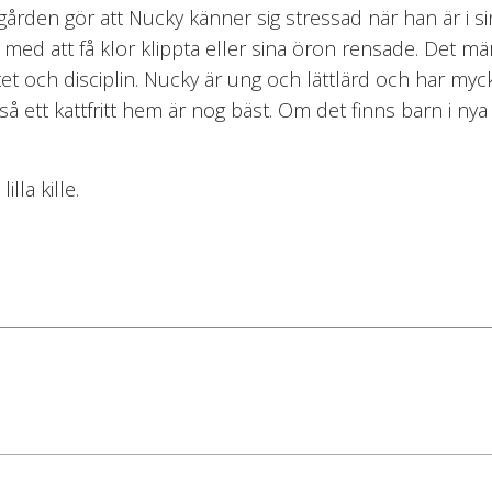
gården gör att Nucky känner sig stressad när han är i 
ed att få klor klippta eller sina öron rensade. Det märks
tet och disciplin. Nucky är ung och lättlärd och har my
d så ett kattfritt hem är nog bäst. Om det finns barn i 
lla kille.