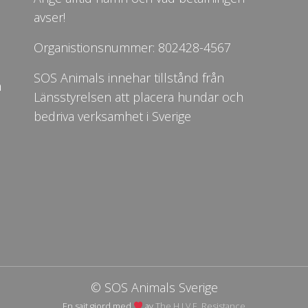
avser!
Organistionsnummer: 802428-4567
SOS Animals innehar tillstånd från
n
Länsstyrelsen att placera hundar och
bedriva verksamhet i Sverige
© SOS Animals Sverige
En sajt gjord med
av
The H.I.V.E. Resistance