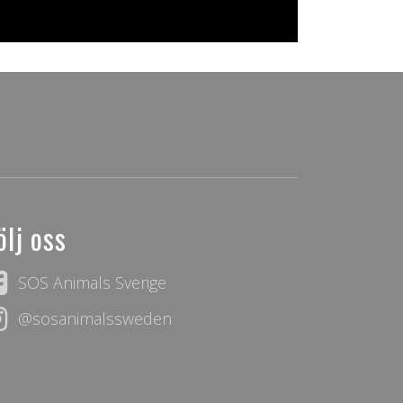
ölj oss
SOS Animals Sverige
@sosanimalssweden