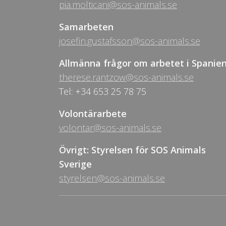
pia.molticani@sos-animals.se
Samarbeten
josefin.gustafsson@sos-animals.se
Allmänna frågor om arbetet i Spanie
therese.rantzow@sos-animals.se
Tel: +34 653 25 78 75
Volontärarbete
volontar@sos-animals.se
Övrigt: Styrelsen för SOS Animals
Sverige
styrelsen@sos-animals.se