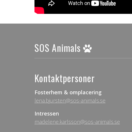
SOS Animals
Kontaktpersoner
Fosterhem & omplacering
lena.bjursten@sos-animals.se
Intressen
madelene.karlsson@sos-animals.se