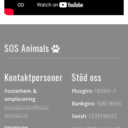
SOS Animals
Kontaktpersoner
Stöd oss
Fosterhem &
Plusgiro:
183341-7
omplacering
Bankgiro:
5082-8565
lena.bjursten@sos-
animals.se
Swish:
1233196557
Intressen