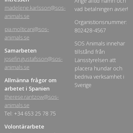
Ange alltid namn och
madelene.karlsson@sos-
vad betalningen avser!
animals.se
Organistionsnummer:
pia.molticani@sos-
802428-4567
animals.se
SOS Animals innehar
Samarbeten
tillstånd från
josefin.gustafsson@sos-
Länsstyrelsen att
animals.se
placera hundar och
bedriva verksamhet i
Allmänna frågor om
Sverige
arbetet i Spanien
therese.rantzow@sos-
animals.se
Tel: +34 653 25 78 75
Volontärarbete