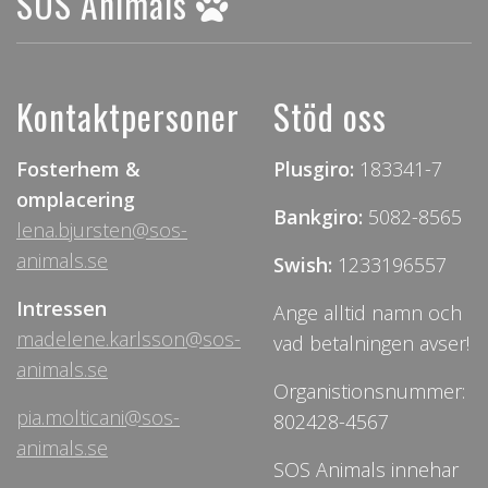
SOS Animals
Kontaktpersoner
Stöd oss
Fosterhem &
Plusgiro:
183341-7
omplacering
Bankgiro:
5082-8565
lena.bjursten@sos-
animals.se
Swish:
1233196557
Intressen
Ange alltid namn och
madelene.karlsson@sos-
vad betalningen avser!
animals.se
Organistionsnummer:
pia.molticani@sos-
802428-4567
animals.se
SOS Animals innehar