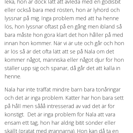
leka, hon är dock lätt att avleda med en godisbit
eller också bara med rösten, hon är lyhörd och
lyssnar på mig. Inga problem med att ha henne
lös, hon lyssnar oftast på en gång men ibland så
bara måste hon göra klart det hon håller på med
innan hon kommer. När vi är ute och går och hon
är lös så är det ofta lätt att se på Nala om det
kommer något, människa eller något djur för hon
ställer upp sig och spanar, då går det att kalla in
henne.
Nala har inte träffat mindre barn bara tonåringar
och det är inga problem. Katter har hon bara sett
på håll men sååå intresserad av vad det är för
konstigt. Det är inga problem för Nala att vara
ensam ett tag, hon har aldrig bitit sönder eller
skällt (pratat med grannarna). Hon kan då ta en