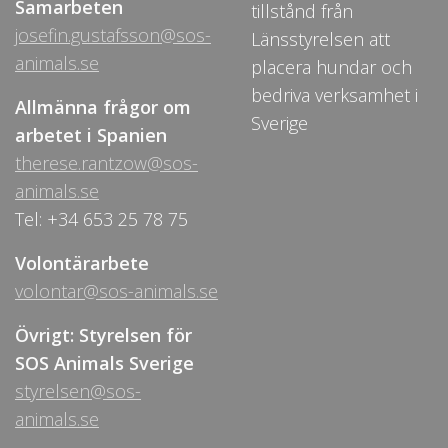
Samarbeten
tillstånd från
josefin.gustafsson@sos-
Länsstyrelsen att
animals.se
placera hundar och
bedriva verksamhet i
Allmänna frågor om
Sverige
arbetet i Spanien
therese.rantzow@sos-
animals.se
Tel: +34 653 25 78 75
Volontärarbete
volontar@sos-animals.se
Övrigt: Styrelsen för
SOS Animals Sverige
styrelsen@sos-
animals.se