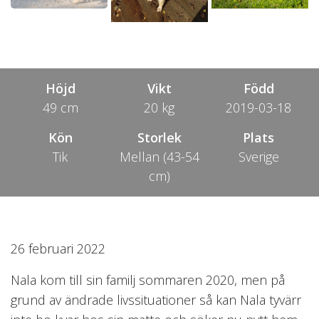
Höjd
Vikt
Född
49 cm
20 kg
2019-03-18
Kön
Storlek
Plats
Tik
Mellan (43-54
Sverige
cm)
26 februari 2022
Nala kom till sin familj sommaren 2020, men på
grund av ändrade livssituationer så kan Nala tyvärr