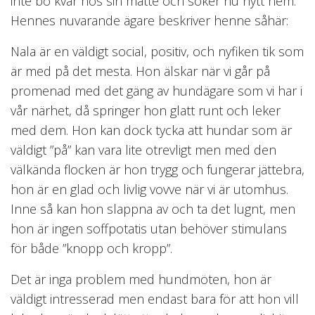
inte bo kvar hos sin matte och söker nu nytt hem.
Hennes nuvarande ägare beskriver henne såhär:
Nala är en väldigt social, positiv, och nyfiken tik som
är med på det mesta. Hon älskar när vi går på
promenad med det gäng av hundägare som vi har i
vår närhet, då springer hon glatt runt och leker
med dem. Hon kan dock tycka att hundar som är
väldigt ”på” kan vara lite otrevligt men med den
välkända flocken är hon trygg och fungerar jättebra,
hon är en glad och livlig vovve när vi är utomhus.
Inne så kan hon slappna av och ta det lugnt, men
hon är ingen soffpotatis utan behöver stimulans
för både ”knopp och kropp”.
Det är inga problem med hundmöten, hon är
väldigt intresserad men endast bara för att hon vill