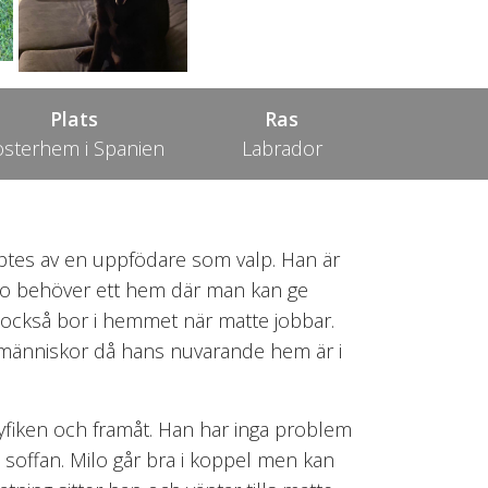
Plats
Ras
osterhem i Spanien
Labrador
köptes av en uppfödare som valp. Han är
ilo behöver ett hem där man kan ge
också bor i hemmet när matte jobbar.
och människor då hans nuvarande hem är i
nyfiken och framåt. Han har inga problem
i soffan. Milo går bra i koppel men kan