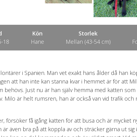
d
Kön
Storlek
5-18
Hane
Mellan (43-54 cm)
F
a volontärer i Spanien. Man vet exakt hans ålder då han 
gen att han inte kan stanna kvar i hemmet är för att M
om behövs. Just nu är han själv hemma med katten som 
älv. Milo är helt rumsren, han är också van vid trafik 
er, försöker få igång katten för att busa och är mycket 
är även bra på att koppla av och sträcker gärna ut sig 