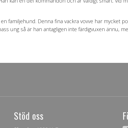
 Han kan en del kommandon och är väldigt smart. Vid mat
 en familjehund. Denna fina vackra vovve har mycket pot
å pass ung så är han antagligen inte färdigvuxen ännu,
Stöd oss
F