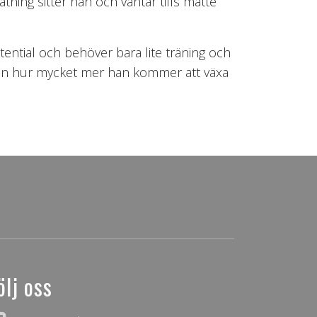
ning sitter han och väntar tills matte
ential och behöver bara lite träning och
 men hur mycket mer han kommer att växa
ölj oss