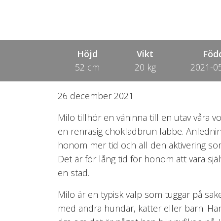
Höjd
Vikt
Föd
52 cm
20 kg
2021-0
26 december 2021
Milo tillhör en väninna till en utav vår
en renrasig chokladbrun labbe. Anlednin
honom mer tid och all den aktivering s
Det är för lång tid för honom att vara sj
en stad.
Milo är en typisk valp som tuggar på sak
med andra hundar, katter eller barn. Han 