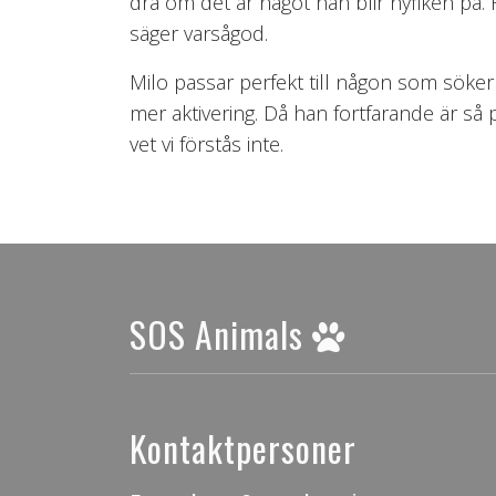
dra om det är något han blir nyfiken på.
säger varsågod.
Milo passar perfekt till någon som söker
mer aktivering. Då han fortfarande är s
vet vi förstås inte.
SOS Animals
Kontaktpersoner