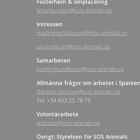
Fosterhem & omplacering
lena.bjursten@sos-animals.se
Intressen
madelene.karlsson@sos-animals.se
pia.molticani@sos-animals.se
Samarbeten
josefin.gustafsson@sos-animals.se
Allmänna frågor om arbetet i Spanie
therese.rantzow@sos-animals.se
Tel: +34 653 25 78 75
Volontärarbete
volontar@sos-animals.se
Övrigt: Styrelsen för SOS Animals