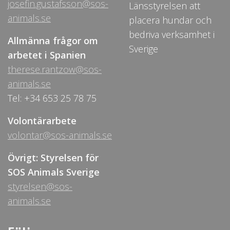
josefin.gustafsson@sos-
Länsstyrelsen att
animals.se
placera hundar och
bedriva verksamhet i
Allmänna frågor om
Sverige
arbetet i Spanien
therese.rantzow@sos-
animals.se
Tel: +34 653 25 78 75
Volontärarbete
volontar@sos-animals.se
Övrigt: Styrelsen för
SOS Animals Sverige
styrelsen@sos-
animals.se