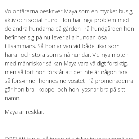
Volontärerna beskriver Maya som en mycket busig,
aktiv och social hund. Hon har inga problem med
de andra hundarna på gården. På hundgården hon
befinner sig på nu lever alla hundar lösa
tillsammans. Så hon är van vid både tikar som
hanar och stora som små hundar. Vid nya möten
med människor så kan Maya vara väldigt försiktig,
men så fort hon förstår att det inte är någon fara
så försvinner hennes nervositet. På promenaderna
går hon bra i koppel och hon lyssnar bra på sitt
namn.
Maya är resklar.
OBS! Att tänka på innan ni skickar intresseanmälan: