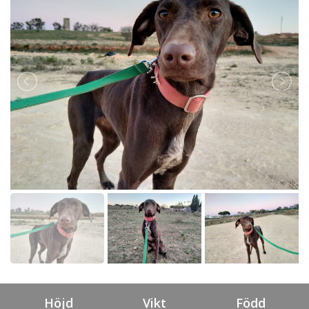
Höjd
Vikt
Född