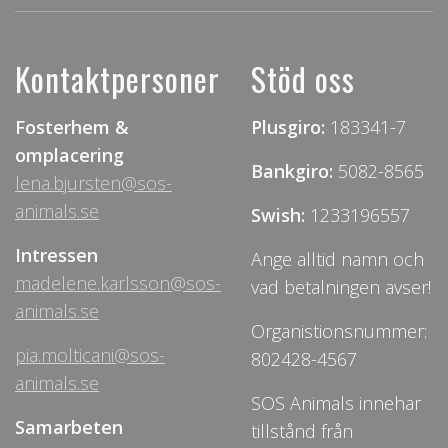
Kontaktpersoner
Stöd oss
Fosterhem &
Plusgiro:
183341-7
omplacering
Bankgiro:
5082-8565
lena.bjursten@sos-
animals.se
Swish:
1233196557
Intressen
Ange alltid namn och
madelene.karlsson@sos-
vad betalningen avser!
animals.se
Organistionsnummer:
pia.molticani@sos-
802428-4567
animals.se
SOS Animals innehar
Samarbeten
tillstånd från