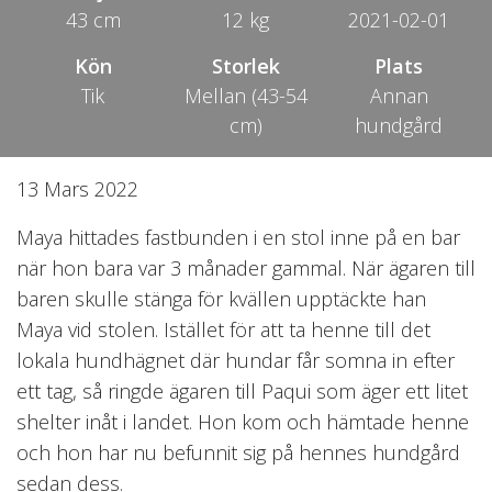
43 cm
12 kg
2021-02-01
Kön
Storlek
Plats
Tik
Mellan (43-54
Annan
cm)
hundgård
13 Mars 2022
Maya hittades fastbunden i en stol inne på en bar
när hon bara var 3 månader gammal. När ägaren till
baren skulle stänga för kvällen upptäckte han
Maya vid stolen. Istället för att ta henne till det
lokala hundhägnet där hundar får somna in efter
ett tag, så ringde ägaren till Paqui som äger ett litet
shelter inåt i landet. Hon kom och hämtade henne
och hon har nu befunnit sig på hennes hundgård
sedan dess.