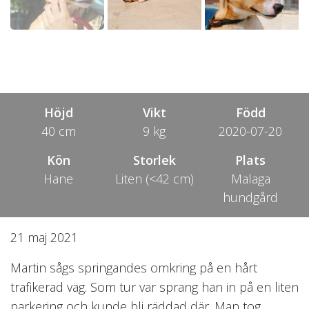
Höjd
Vikt
Född
40 cm
9 kg
2020-07-20
Kön
Storlek
Plats
Hane
Liten (<42 cm)
Malaga
hundgård
21 maj 2021
Martin sågs springandes omkring på en hårt
trafikerad väg. Som tur var sprang han in på en liten
parkering och kunde bli räddad där. Man tog