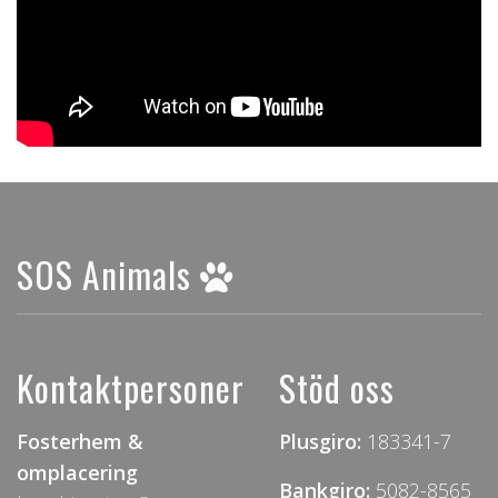
SOS Animals
Kontaktpersoner
Stöd oss
Fosterhem &
Plusgiro:
183341-7
omplacering
Bankgiro:
5082-8565