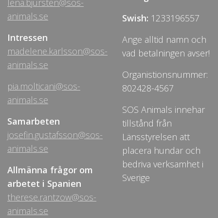
lena.bjursten@sos-
animals.se
Swish:
1233196557
Intressen
Ange alltid namn och
madelene.karlsson@sos-
vad betalningen avser!
animals.se
Organistionsnummer:
pia.molticani@sos-
802428-4567
animals.se
SOS Animals innehar
Samarbeten
tillstånd från
josefin.gustafsson@sos-
Länsstyrelsen att
animals.se
placera hundar och
bedriva verksamhet i
Allmänna frågor om
Sverige
arbetet i Spanien
therese.rantzow@sos-
animals.se