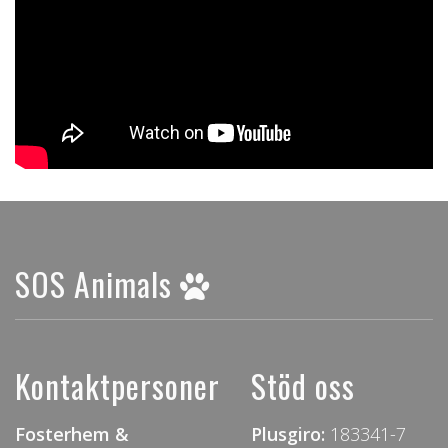
SOS Animals
Kontaktpersoner
Stöd oss
Fosterhem &
Plusgiro:
183341-7