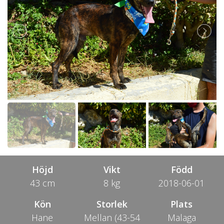
Höjd
Vikt
Född
43 cm
8 kg
2018-06-01
Kön
Storlek
Plats
Hane
Mellan (43-54
Malaga