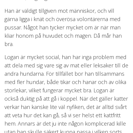
Han är väldigt tillgiven mot människor, och vill
gärna ligga i knät och överösa volontärerna med
pussar. Något han tycker mycket om är när man
kliar honom på huvudet och magen. Då mår han
bra.
Logan är mycket social, han har inga problem med
att dela med sig vare sig av mat eller leksaker till de
andra hundarna. För tillfället bor han tillsammans
med fler hundar, både tikar och hanar och av olika
storlekar, vilket fungerar mycket bra. Logan är
också duktig på att gå i koppel. När det gäller katter
verkar han kanske lite väl nyfiken, det är alltid svårt
att veta hur det kan gå, så vi ser helst ett kattfritt
hem. Annars är det ju inte någon komplicerad kille
utan han skulle säkert kunna passa i vilken sorts