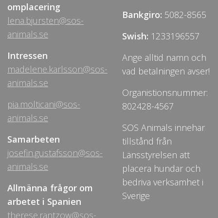
omplacering
Bankgiro:
5082-8565
lena.bjursten@sos-
animals.se
Swish:
1233196557
Intressen
Ange alltid namn och
madelene.karlsson@sos-
vad betalningen avser!
animals.se
Organistionsnummer:
pia.molticani@sos-
802428-4567
animals.se
SOS Animals innehar
Samarbeten
tillstånd från
josefin.gustafsson@sos-
Länsstyrelsen att
animals.se
placera hundar och
bedriva verksamhet i
Allmänna frågor om
Sverige
arbetet i Spanien
therese.rantzow@sos-