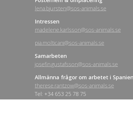
lena.bjursten@sos-animals.se
Intressen
madelene.karlsson@sos-animals.se
pia.molticani@sos-animals.se
Samarbeten
josefin.gustafsson@sos-animals.se
Allmänna frågor om arbetet i Spanie
therese.rantzow@sos-animals.se
Tel: +34 653 25 78 75
Volontärarbete
volontar@sos-animals.se
Övrigt: Styrelsen för SOS Animals