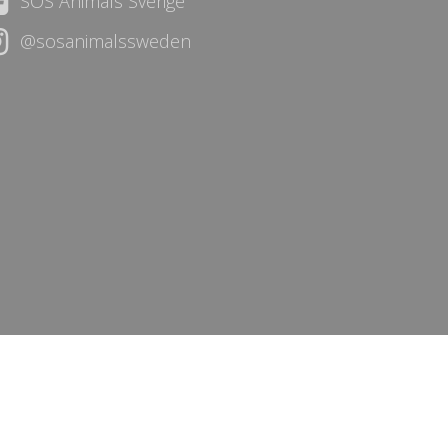
SOS Animals Sverige
@sosanimalssweden