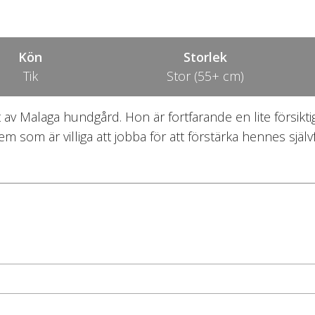
Kön
Storlek
Tik
Stor (55+ cm)
t av Malaga hundgård. Hon är fortfarande en lite försikt
 som är villiga att jobba för att förstärka hennes själ