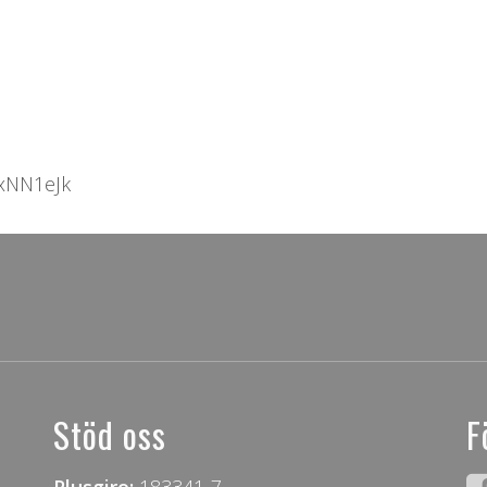
FxNN1eJk
Stöd oss
F
Plusgiro:
183341-7