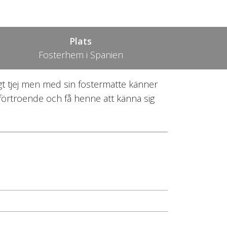
Plats
Fosterhem i Spanien
igt tjej men med sin fostermatte känner
vförtroende och få henne att känna sig