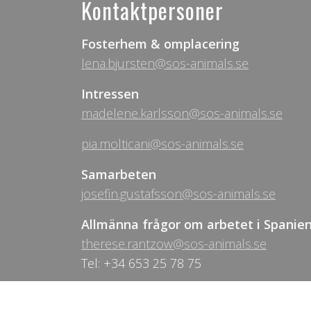
Kontaktpersoner
Fosterhem & omplacering
lena.bjursten@sos-animals.se
Intressen
madelene.karlsson@sos-animals.se
pia.molticani@sos-animals.se
Samarbeten
josefin.gustafsson@sos-animals.se
Allmänna frågor om arbetet i Spanie
therese.rantzow@sos-animals.se
Tel: +34 653 25 78 75
Volontärarbete