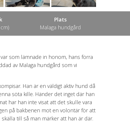
k
Plats
 cm)
Malaga hundgård
t var som lämnade in honom, hans förra
räddad av Malaga hundgård som vi
ompisar. Han är en väldigt aktiv hund då
denna söta kille. Händer det inget där han
at har han inte visat att det skulle vara
gen på bakbenen mot en volontär för att
källa till så man märker att han är där.