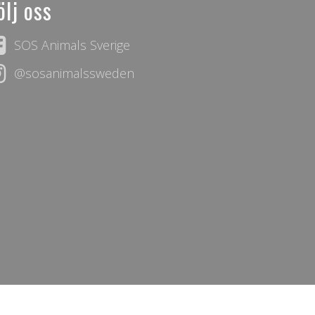
ölj oss
SOS Animals Sverige
@sosanimalssweden