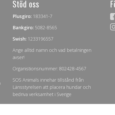
Stöd oss
F
Plusgiro:
183341-7
Bankgiro:
5082-8565
Swish:
1233196557
Ange alltid namn och vad betalningen
avser!
Organistionsnummer: 802428-4567
SOS Animals innehar tillstånd från
n
Länsstyrelsen att placera hundar och
bedriva verksamhet i Sverige