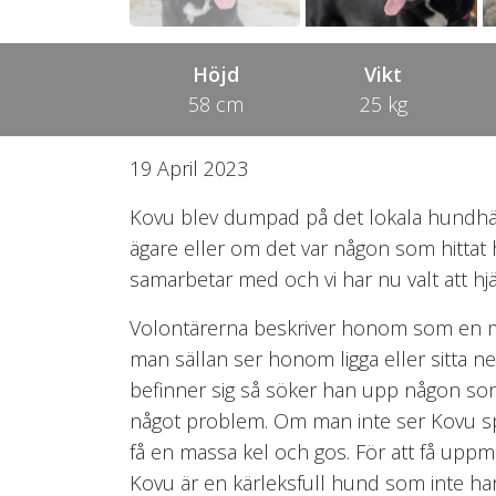
Höjd
Vikt
58 cm
25 kg
19 April 2023
Kovu blev dumpad på det lokala hundhäg
ägare eller om det var någon som hittat
samarbetar med och vi har nu valt att hjälp
Volontärerna beskriver honom som en myc
man sällan ser honom ligga eller sitta ner
befinner sig så söker han upp någon som v
något problem. Om man inte ser Kovu sp
få en massa kel och gos. För att få uppm
Kovu är en kärleksfull hund som inte 