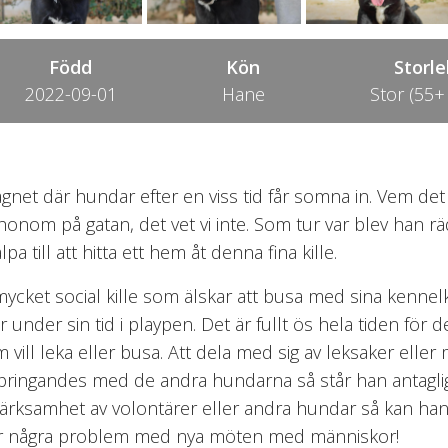
Född
Kön
Storle
2022-09-01
Hane
Stor (55+
net där hundar efter en viss tid får somna in. Vem de
 honom på gatan, det vet vi inte. Som tur var blev han 
a till att hitta ett hem åt denna fina kille.
ket social kille som älskar att busa med sina kennelk
 under sin tid i playpen. Det är fullt ös hela tiden för 
ill leka eller busa. Att dela med sig av leksaker eller m
ringandes med de andra hundarna så står han antagli
ärksamhet av volontärer eller andra hundar så kan han s
har några problem med nya möten med människor!