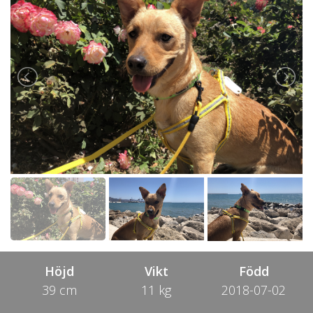
Höjd
Vikt
Född
39 cm
11 kg
2018-07-02