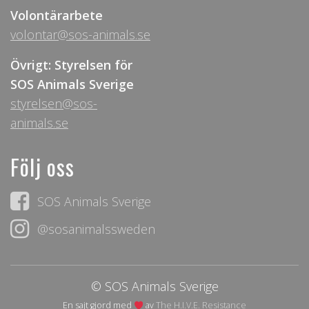
Volontärarbete
volontar@sos-animals.se
Övrigt: Styrelsen för
SOS Animals Sverige
styrelsen@sos-
animals.se
Följ oss
SOS Animals Sverige
@sosanimalssweden
© SOS Animals Sverige
En sajt gjord med
av
The H.I.V.E. Resistance