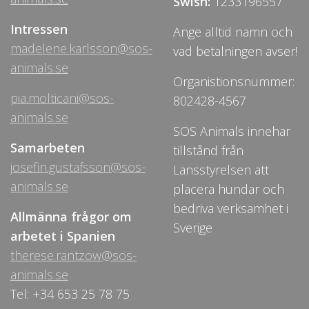
Swish:
1233196557
Intressen
Ange alltid namn och
madelene.karlsson@sos-
vad betalningen avser!
animals.se
Organistionsnummer:
pia.molticani@sos-
802428-4567
animals.se
SOS Animals innehar
Samarbeten
tillstånd från
josefin.gustafsson@sos-
Länsstyrelsen att
animals.se
placera hundar och
bedriva verksamhet i
Allmänna frågor om
Sverige
arbetet i Spanien
therese.rantzow@sos-
animals.se
Tel: +34 653 25 78 75