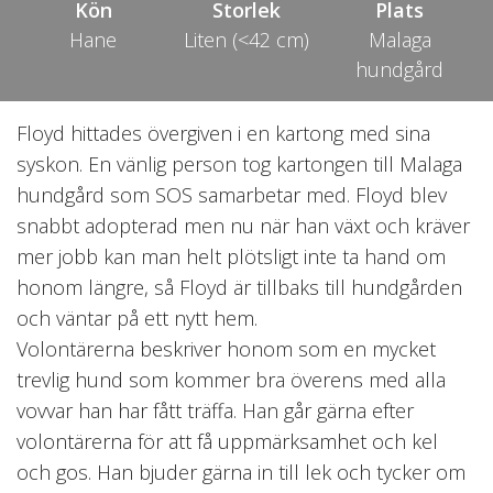
Kön
Storlek
Plats
Hane
Liten (<42 cm)
Malaga
hundgård
Floyd hittades övergiven i en kartong med sina
syskon. En vänlig person tog kartongen till Malaga
hundgård som SOS samarbetar med. Floyd blev
snabbt adopterad men nu när han växt och kräver
mer jobb kan man helt plötsligt inte ta hand om
honom längre, så Floyd är tillbaks till hundgården
och väntar på ett nytt hem.
Volontärerna beskriver honom som en mycket
trevlig hund som kommer bra överens med alla
vovvar han har fått träffa. Han går gärna efter
volontärerna för att få uppmärksamhet och kel
och gos. Han bjuder gärna in till lek och tycker om