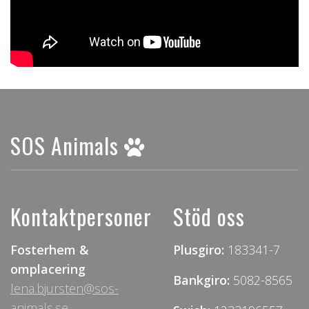
SOS Animals
Kontaktpersoner
Stöd oss
Fosterhem &
Plusgiro:
183341-7
omplacering
Bankgiro:
5082-8565
lena.bjursten@sos-
animals.se