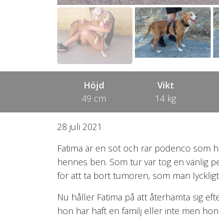
Höjd
Vikt
49 cm
14 kg
28 juli 2021
Fatima är en söt och rar podenco som h
hennes ben. Som tur var tog en vänlig 
för att ta bort tumören, som man lycklig
Nu håller Fatima på att återhämta sig efte
hon har haft en familj eller inte men ho