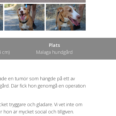
Plats
4 cm)
Malaga hundgård
hade en tumör som hängde på ett av
gård. Där fick hon genomgå en operation
ycket tryggare och gladare. Vi vet inte om
hon är mycket social och tillgiven.