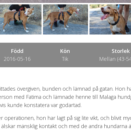
Född
Kön
Storlek
2016-05-16
Tik
Mellan (43-5
ittades övergiven, bunden och lämnad på gatan. Hon 
person med Fatima och lämnade henne till Malaga hund
tvis kunde konstatera var godartad.
r operationen, hon har lagt på sig lite vikt, och blivit m
n älskar mänsklig kontakt och med de andra hundarna är 