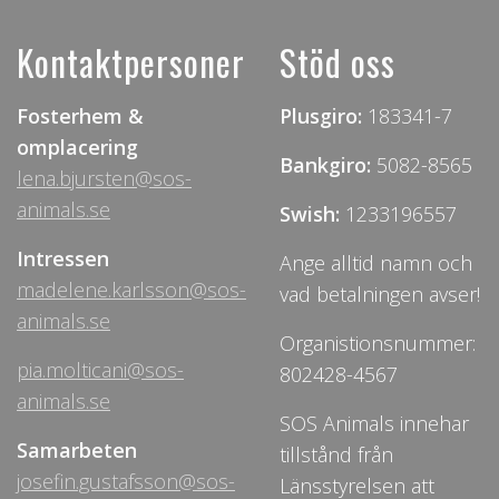
Kontaktpersoner
Stöd oss
Fosterhem &
Plusgiro:
183341-7
omplacering
Bankgiro:
5082-8565
lena.bjursten@sos-
animals.se
Swish:
1233196557
Intressen
Ange alltid namn och
madelene.karlsson@sos-
vad betalningen avser!
animals.se
Organistionsnummer:
pia.molticani@sos-
802428-4567
animals.se
SOS Animals innehar
Samarbeten
tillstånd från
josefin.gustafsson@sos-
Länsstyrelsen att