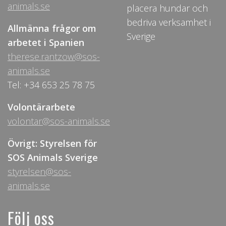
animals.se
placera hundar och
bedriva verksamhet i
Allmänna frågor om
Sverige
arbetet i Spanien
therese.rantzow@sos-
animals.se
Tel: +34 653 25 78 75
Volontärarbete
volontar@sos-animals.se
Övrigt: Styrelsen för
SOS Animals Sverige
styrelsen@sos-
animals.se
Följ oss