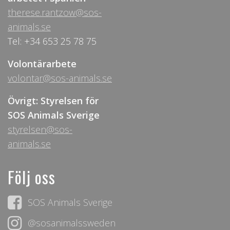
therese.rantzow@sos-
animals.se
Tel: +34 653 25 78 75
Volontärarbete
volontar@sos-animals.se
Övrigt: Styrelsen för
SOS Animals Sverige
styrelsen@sos-
animals.se
Följ oss
SOS Animals Sverige
@sosanimalssweden