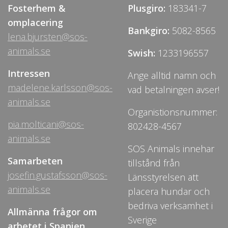
Fosterhem &
Plusgiro:
183341-7
omplacering
Bankgiro:
5082-8565
lena.bjursten@sos-
animals.se
Swish:
1233196557
Intressen
Ange alltid namn och
madelene.karlsson@sos-
vad betalningen avser!
animals.se
Organistionsnummer:
pia.molticani@sos-
802428-4567
animals.se
SOS Animals innehar
Samarbeten
tillstånd från
josefin.gustafsson@sos-
Länsstyrelsen att
animals.se
placera hundar och
bedriva verksamhet i
Allmänna frågor om
Sverige
arbetet i Spanien