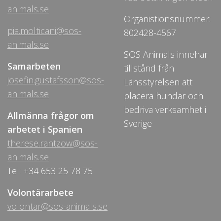
animals.se
Organistionsnummer:
pia.molticani@sos-
802428-4567
animals.se
SOS Animals innehar
Samarbeten
tillstånd från
josefin.gustafsson@sos-
Länsstyrelsen att
animals.se
placera hundar och
bedriva verksamhet i
Allmänna frågor om
Sverige
arbetet i Spanien
therese.rantzow@sos-
animals.se
Tel: +34 653 25 78 75
Volontärarbete
volontar@sos-animals.se