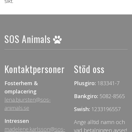
sikt.
SOS Animals
Kontaktpersoner
Stöd oss
Fosterhem &
Plusgiro:
183341-7
omplacering
Bankgiro:
5082-8565
lena.bjursten@sos-
animals.se
Swish:
1233196557
Intressen
Ange alltid namn och
madelene.karlsson@sos-
vad betalningen avser!