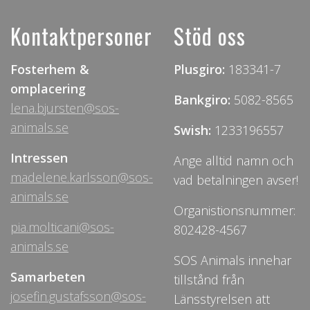
Kontaktpersoner
Stöd oss
Fosterhem &
Plusgiro:
183341-7
omplacering
Bankgiro:
5082-8565
lena.bjursten@sos-
animals.se
Swish:
1233196557
Intressen
Ange alltid namn och
madelene.karlsson@sos-
vad betalningen avser!
animals.se
Organistionsnummer:
pia.molticani@sos-
802428-4567
animals.se
SOS Animals innehar
Samarbeten
tillstånd från
josefin.gustafsson@sos-
Länsstyrelsen att