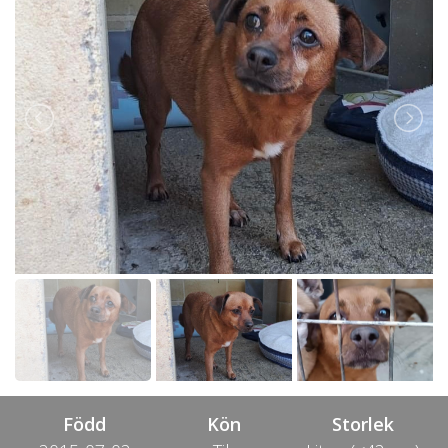
Född
Kön
Storlek