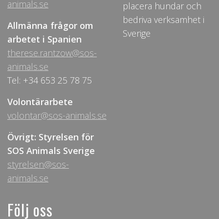
animals.se
placera hundar och
bedriva verksamhet i
Allmänna frågor om
Sverige
arbetet i Spanien
therese.rantzow@sos-
animals.se
Tel: +34 653 25 78 75
Volontärarbete
volontar@sos-animals.se
Övrigt: Styrelsen för
SOS Animals Sverige
styrelsen@sos-
animals.se
Följ oss