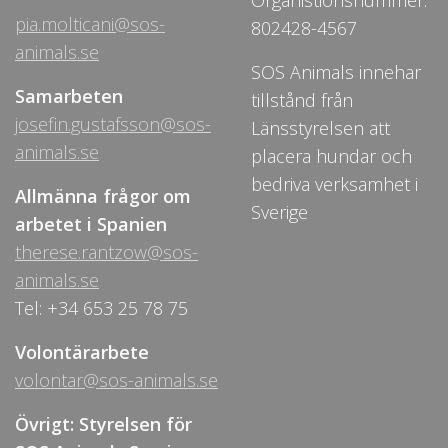
pia.molticani@sos-
802428-4567
animals.se
SOS Animals innehar
Samarbeten
tillstånd från
josefin.gustafsson@sos-
Länsstyrelsen att
animals.se
placera hundar och
bedriva verksamhet i
Allmänna frågor om
Sverige
arbetet i Spanien
therese.rantzow@sos-
animals.se
Tel: +34 653 25 78 75
Volontärarbete
volontar@sos-animals.se
Övrigt: Styrelsen för