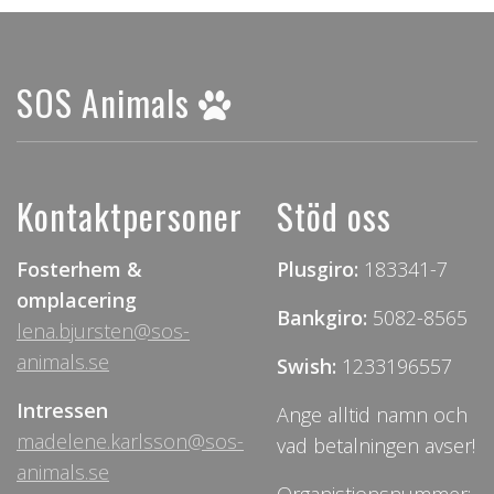
SOS Animals
Kontaktpersoner
Stöd oss
Fosterhem &
Plusgiro:
183341-7
omplacering
Bankgiro:
5082-8565
lena.bjursten@sos-
animals.se
Swish:
1233196557
Intressen
Ange alltid namn och
madelene.karlsson@sos-
vad betalningen avser!
animals.se
Organistionsnummer: