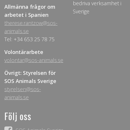
bedriva verksamhet i
Allmänna frågor om
Sverige
arbetet i Spanien
therese.rantzow@sos-
animals.se
Tel: +34 653 25 78 75
Volontärarbete
volontar@sos-animals.se
Övrigt: Styrelsen för
SOS Animals Sverige
styrelsen@sos-
animals.se
Följ oss