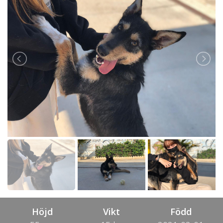
Höjd
Vikt
Född