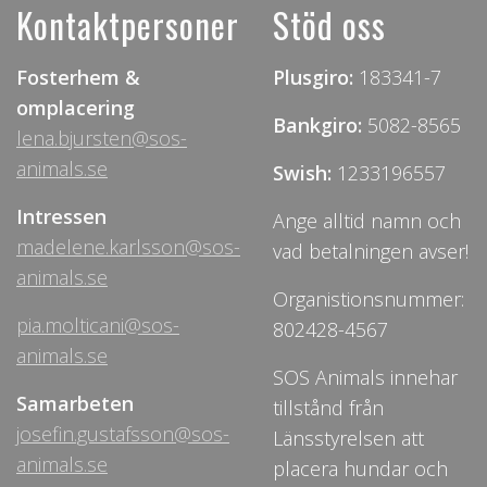
Kontaktpersoner
Stöd oss
Fosterhem &
Plusgiro:
183341-7
omplacering
Bankgiro:
5082-8565
lena.bjursten@sos-
animals.se
Swish:
1233196557
Intressen
Ange alltid namn och
madelene.karlsson@sos-
vad betalningen avser!
animals.se
Organistionsnummer:
pia.molticani@sos-
802428-4567
animals.se
SOS Animals innehar
Samarbeten
tillstånd från
josefin.gustafsson@sos-
Länsstyrelsen att
animals.se
placera hundar och