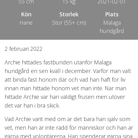
55 cm
15 kg
2021-02-01
Kön
Storlek
Plats
Hane
Stor (55+ cm)
Malaga
hundgård
2 februari 2022
Archie hittades fastbunden utanför Malaga
hundgård en sen kväll i december. Varför man valt
att binda fast honom där och vad han haft för liv
innan man hittade honom vet man inte. När man
hittade Archie var han väldigt frusen men utöver
det var han i bra skick.
Vad Archie varit med om är det bara han själv som
vet, men han är inte rädd för människor och han är
gärna med volontärerna. Han spenderar gärna sina