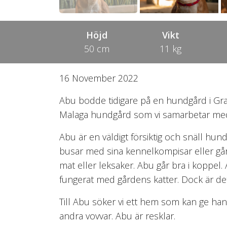
Höjd
Vikt
50 cm
11 kg
16 November 2022
Abu bodde tidigare på en hundgård i Gran
Malaga hundgård som vi samarbetar med. 
Abu är en väldigt försiktig och snäll hun
busar med sina kennelkompisar eller går
mat eller leksaker. Abu går bra i koppel
fungerat med gårdens katter. Dock är det 
Till Abu söker vi ett hem som kan ge 
andra vovvar. Abu är resklar.