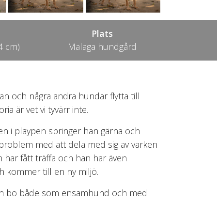
Plats
4 cm)
Malaga hundgård
n och några andra hundar flytta till
är vet vi tyvärr inte.
Men i playpen springer han gärna och
a problem med att dela med sig av varken
har fått träffa och han har även
h kommer till en ny miljö.
n kan bo både som ensamhund och med