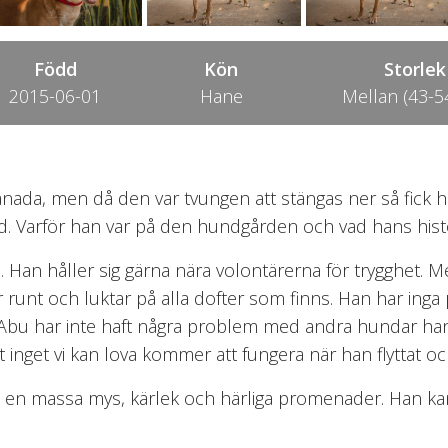
Född
Kön
Storlek
2015-06-01
Hane
Mellan (43-5
ada, men då den var tvungen att stängas ner så fick ha
Varför han var på den hundgården och vad hans historia 
d. Han håller sig gärna nära volontärerna för trygghet. 
 runt och luktar på alla dofter som finns. Han har ing
. Abu har inte haft några problem med andra hundar han 
inget vi kan lova kommer att fungera när han flyttat oc
han en massa mys, kärlek och härliga promenader. Ha