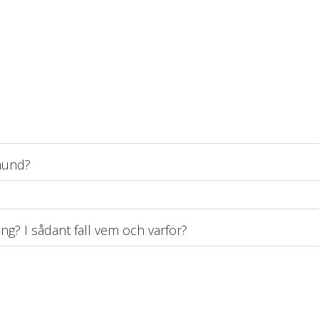
 hund?
g? I sådant fall vem och varför?