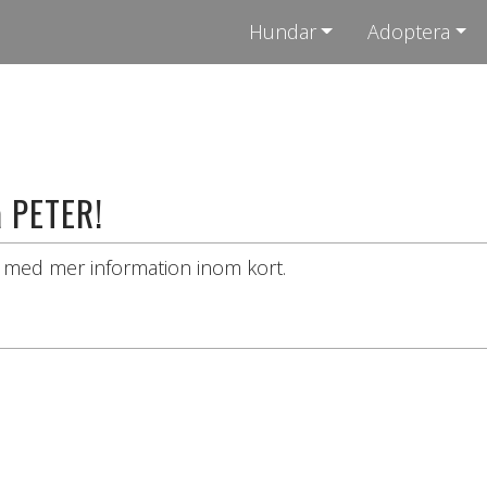
Hundar
Adoptera
a PETER!
i med mer information inom kort.